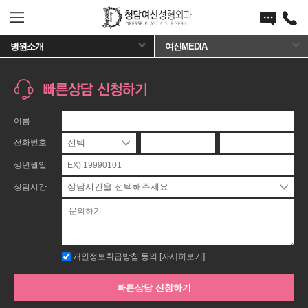
담여신성형외과
퀵메뉴 열기/닫기
전화걸기
병원소개
여신MEDIA
이름
전화번호
-
-
생년월일
상담시간
개인정보취급방침 동의
[자세히보기]
빠른상담 신청하기