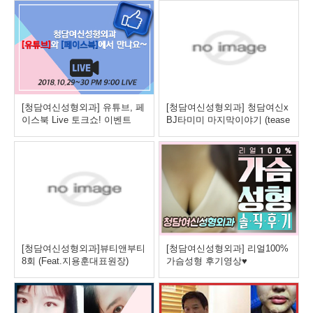
[청담여신성형외과] 유튜브, 페
[청담여신성형외과] 청담여신x
이스북 Live 토크쇼! 이벤트
BJ타미미 마지막이야기 (tease
r 영상)
[청담여신성형외과]뷰티앤부티
[청담여신성형외과] 리얼100%
8회 (Feat.지용훈대표원장)
가슴성형 후기영상♥