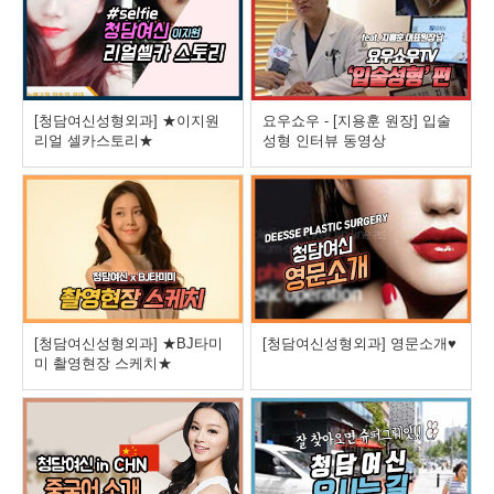
[청담여신성형외과] ★이지원
요우쇼우 - [지용훈 원장] 입술
리얼 셀카스토리★
성형 인터뷰 동영상
[청담여신성형외과] ★BJ타미
[청담여신성형외과] 영문소개♥
미 촬영현장 스케치★