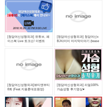
[청담여신성형외과] 유튜브, 페
[청담여신성형외과] 청담여신x
이스북 Live 토크쇼! 이벤트
BJ타미미 마지막이야기 (tease
r 영상)
[청담여신성형외과]뷰티앤부티
[청담여신성형외과] 리얼100%
8회 (Feat.지용훈대표원장)
가슴성형 후기영상♥