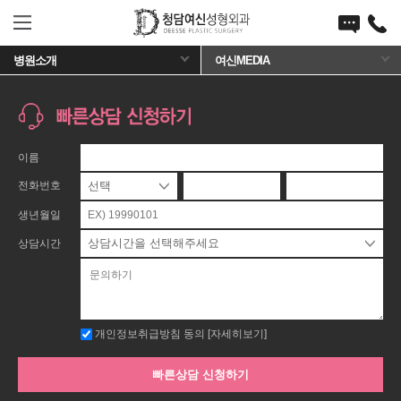
담여신성형외과
퀵메뉴 열기/닫기
전화걸기
병원소개
여신MEDIA
이름
전화번호
-
-
생년월일
상담시간
개인정보취급방침 동의
[자세히보기]
빠른상담 신청하기