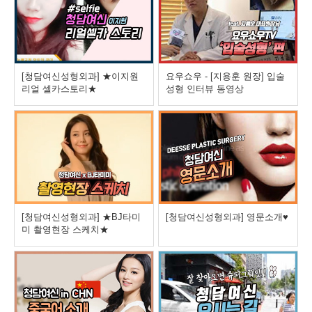
[청담여신성형외과] ★이지원
요우쇼우 - [지용훈 원장] 입술
리얼 셀카스토리★
성형 인터뷰 동영상
[청담여신성형외과] ★BJ타미
[청담여신성형외과] 영문소개♥
미 촬영현장 스케치★