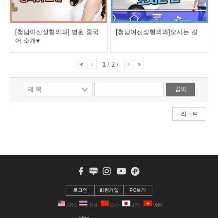
[청담여신성형외과] 병원 중국
[청담여신성형외과]오시는 길
어 소개♥
1
/
2
/
페이스북
블로그
인스타그램
유투브
카카오스토리
로그인
회원가입
PC보기