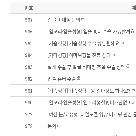
번호
987
얼굴 비대칭 문의
986
[입꼬리·입술성형]
입술 흉터 수술 가능할까요.
985
[가슴성형]
가슴성형 수술 상담원해요
984
[기타성형]
이마보형물 진료 상담
983
절개 수술 후 얼굴 비대칭 조절 수술 상담
982
입술 흉터 수술
981
[가슴성형]
가슴성형비용 얼마정도 하나요?
980
[입꼬리·입술성형]
입꼬리성형흉터가안없어져
979
[여신 눈/코성형]
리얼모델 영상 마케팅 관련 
978
문의