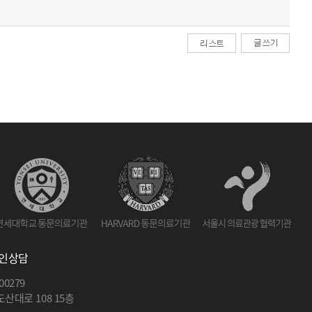
인상담
0279
대로 108 15층