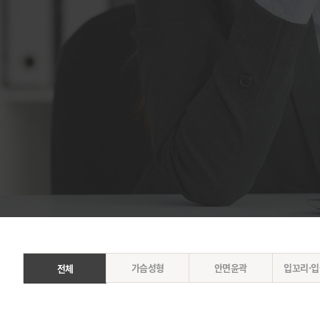
가슴성형
안면윤곽
입꼬리·
전체