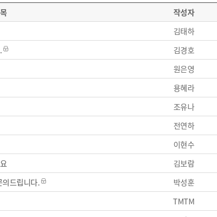
제목
작성자
김태하
.
김경호
원은영
용혜라
조유나
전연하
이현수
요
김보람
문의드립니다.
박성훈
TMTM