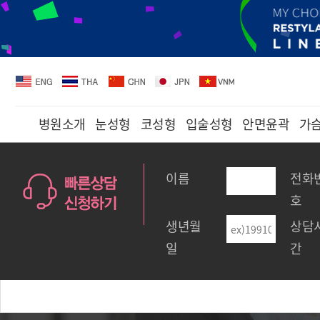
병원소개
눈성형
코성형
입술성형
안면윤곽
가
이름
전화
호
생년월
상담
일
간