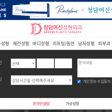
슴성형
재건성형
바디성형
리프팅/동안
남자성형
피부과
번
시
개인정보 수집동의
온라인상담
가상성형