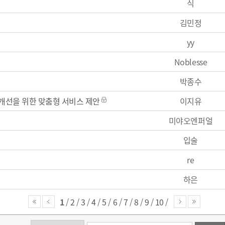
식
김민정
yy
Noblesse
박종수
개선을 위한 맞춤형 서비스 제안
이지유
미야오엔퍼얼
입술
re
하은
1
/
2
/
3
/
4
/
5
/
6
/
7
/
8
/
9
/
10
/