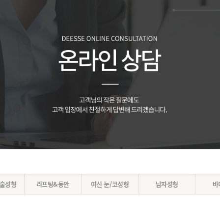
입술성형
리프팅&동안
여신 눈/코성형
남자성형
바