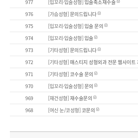
977
[입꼬리·입술성형]
입술축소재수술
976
[가슴성형]
문의드립니다
975
[입꼬리·입술성형]
입술 문의
974
[입꼬리·입술성형]
입술
973
[기타성형]
문의드립니다
972
[기타성형]
매스티지 성형외과 전문 웹사이트 
971
[기타성형]
코수술 문의
970
[입꼬리·입술성형]
문의
969
[재건성형]
재수술문의
968
[여신 눈/코성형]
코문의