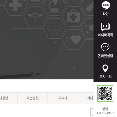
디성형
재건성형
피부과
기타성형